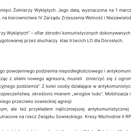
ięci Żołnierzy Wyklętych. Jego data, wyznaczona na 1 marc
Ustawicznego
. na kierownictwie IV Zarządu Zrzeszenia Wolność i Niezawisłoś
rzy Wyklętych” – ofiar zbrodni komunistycznych dokonywanych w
rzygotowanej przez słuchaczy klas trzecich LO dla Dorosłych.
iego powojennego podziemia niepodległościowego i antykomunis
cząc z siłami nowego agresora, musieli zmierzyć się z ogro
yjnego podziemia”. Z kolei osoby działające w antykomunistyc
bezpieczeństwa, określono mianem „wrogów ludu”. Mobilizacja 
ego przeciwko sowieckiej agresji
, ale też przykładem najliczniejszej antykomunistycznej k
e utracone na rzecz Związku Sowieckiego Kresy Wschodnie II RP