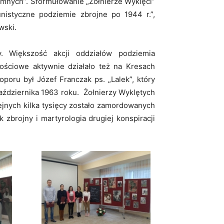
łomnych”. Sformułowanie „Żołnierze Wyklęci”
istyczne podziemie zbrojne po 1944 r.”,
wski.
y. Większość akcji oddziałów podziemia
ściowe aktywnie działało też na Kresach
poru był Józef Franczak ps. „Lalek”, który
października 1963 roku. Żołnierzy Wyklętych
ejnych kilka tysięcy zostało zamordowanych
brojny i martyrologia drugiej konspiracji