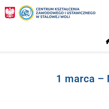
CKZiU
Stalowa
Wola
1 marca – 