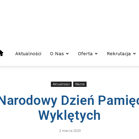
Centrum
Aktualności
O Nas
Oferta
Rekrutacja
Kształcenia
Aktualności
Ważne
Narodowy Dzień Pamięc
Zawodowego
Wyklętych
I
2 marca 2020