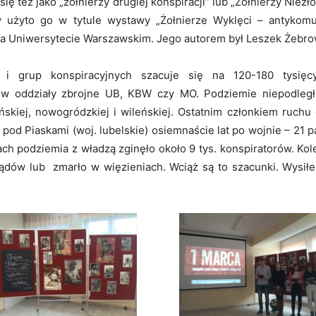
ię też jako „żołnierzy drugiej konspiracji” lub „Żołnierzy Niez
 użyto go w tytule wystawy „Żołnierze Wyklęci – antykomun
na Uniwersytecie Warszawskim. Jego autorem był Leszek Żebro
i i grup konspiracyjnych szacuje się na 120-180 tysięc
w oddziały zbrojne UB, KBW czy MO. Podziemie niepodległo
skiej, nowogródzkiej i wileńskiej. Ostatnim członkiem ruchu o
pod Piaskami (woj. lubelskie) osiemnaście lat po wojnie – 21 
h podziemia z władzą zginęło około 9 tys. konspiratorów. Kol
ów lub zmarło w więzieniach. Wciąż są to szacunki. Wysiłek z