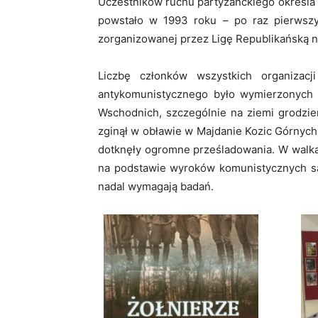
Uczestników ruchu partyzanckiego określa s
powstało w 1993 roku – po raz pierwszy
zorganizowanej przez Ligę Republikańską 
Liczbę członków wszystkich organizacj
antykomunistycznego było wymierzonych 
Wschodnich, szczególnie na ziemi grodzień
zginął w obławie w Majdanie Kozic Górnych 
dotknęły ogromne prześladowania. W walkac
na podstawie wyroków komunistycznych sąd
nadal wymagają badań.