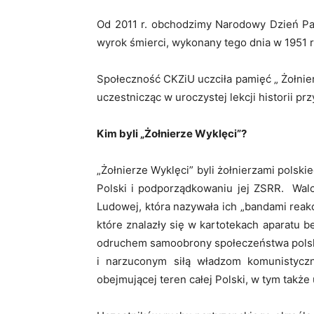
Od 2011 r. obchodzimy Narodowy Dzień Pam
wyrok śmierci, wykonany tego dnia w 1951 r
Społeczność CKZiU uczciła pamięć „ Żołnie
uczestnicząc w uroczystej lekcji historii p
Kim byli „Żołnierze Wyklęci”?
„Żołnierze Wyklęci” byli żołnierzami polsk
Polski i podporządkowaniu jej ZSRR. Wal
Ludowej, która nazywała ich „bandami reakc
które znalazły się w kartotekach aparatu 
odruchem samoobrony społeczeństwa polski
i narzuconym siłą władzom komunistycznym
obejmującej teren całej Polski, w tym takż