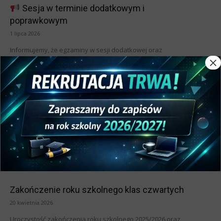
Sesja w terminie dodatkowym i
poprawkowym
1 lipca 2026
Informujemy, że egzaminy w sesji dodatkowej oraz
×
poprawkowej odbędą się w następujących terminach: Sesja w
terminie dodatkowym — 24–25 sierpnia 2026 r. Sesja w terminie...
Sesja egzaminacyjna
2 czerwca 2026
Sesja egzaminacyjna odbędzie się w dniach 13–14 oraz 20–21
czerwca. Szczegółowy harmonogram egzaminów
semestralnych dla poszczególnych klas dostępny jest pod
linkiem: Egzaminy semestralne |...
Zakończenie roku szkolnego klas czwartych
20 kwietnia 2026
Uroczystość zakończenia roku szkolnego 2025/2026 oraz