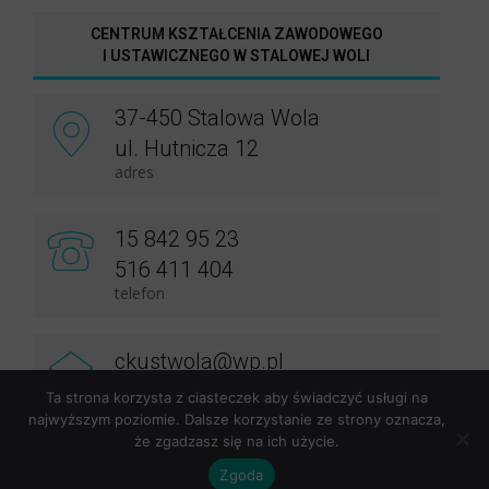
CENTRUM KSZTAŁCENIA ZAWODOWEGO
I USTAWICZNEGO W STALOWEJ WOLI
37-450 Stalowa Wola
ul. Hutnicza 12
adres
15 842 95 23
516 411 404
telefon
ckustwola@wp.pl
e-mail
Ta strona korzysta z ciasteczek aby świadczyć usługi na
najwyższym poziomie. Dalsze korzystanie ze strony oznacza,
że zgadzasz się na ich użycie.
© CKU Stalowa Wola |
Deklaracja dostępności
| Realizacja
Zgoda
darmedia.pl