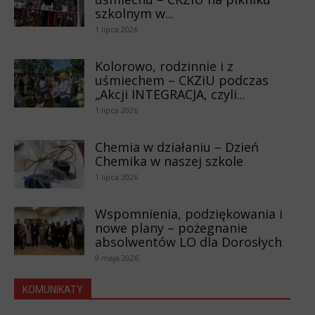
szkolnym w...
1 lipca 2026
Kolorowo, rodzinnie i z
uśmiechem – CKZiU podczas
„Akcji INTEGRACJA, czyli...
1 lipca 2026
Chemia w działaniu – Dzień
Chemika w naszej szkole
1 lipca 2026
Wspomnienia, podziękowania i
nowe plany – pożegnanie
absolwentów LO dla Dorosłych
9 maja 2026
KOMUNIKATY