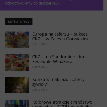
przygotowujemy do dalszej nauki.
AKTUALNOŚCI
Europa na talerzu – sukces
CKZiU w Zalesiu Gorzyckim
3 lipca 2026
CKZiU na Sandomierskim
Festiwalu WinaSera
2 lipca 2026
Konkurs makijażu „Cztery
żywioły”
2 lipca 2026
Kolorowe atrakcje i mnóstwo
uśmiechu – CKZiU na pikniku