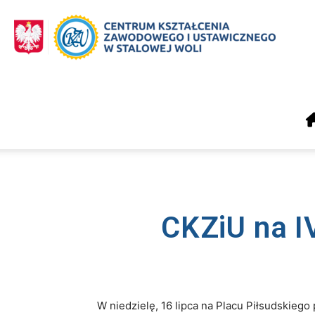
CKZiU
Stalowa
Wola
CKZiU na I
W niedzielę, 16 lipca na Placu Piłsudskiego