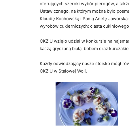
oferujących szeroki wybór pierogów, a takż
Ustawicznego, na którym można było posma
Klaudię Kochowską i Panią Anetę Jaworską: 
wyrobów cukierniczych: ciasta cukinioweg
CKZiU wzięło udział w konkursie na najsmac
kaszą gryczaną białą, bobem oraz kurczaki
Każdy odwiedzający nasze stoisko mógł rów
CKZiU w Stalowej Woli.