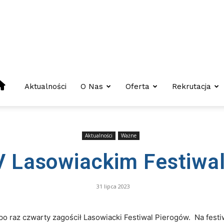
Centrum
Aktualności
O Nas
Oferta
Rekrutacja
Kształcenia
Aktualności
Ważne
V Lasowiackim Festiwa
Zawodowego
31 lipca 2023
I
 po raz czwarty zagościł Lasowiacki Festiwal Pierogów. Na fest