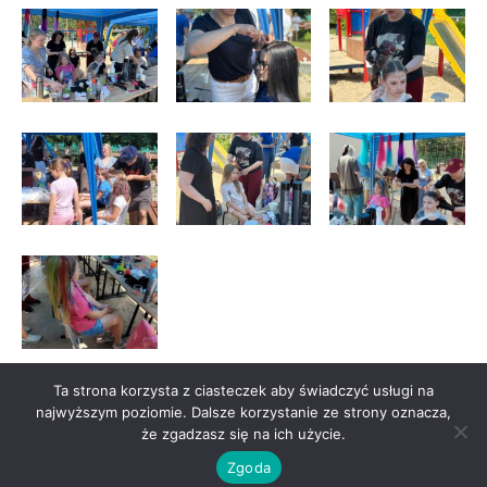
Ta strona korzysta z ciasteczek aby świadczyć usługi na
najwyższym poziomie. Dalsze korzystanie ze strony oznacza,
że zgadzasz się na ich użycie.
Zgoda
© CKU Stalowa Wola |
Deklaracja dostępności
| Realizacja
darmedia.pl