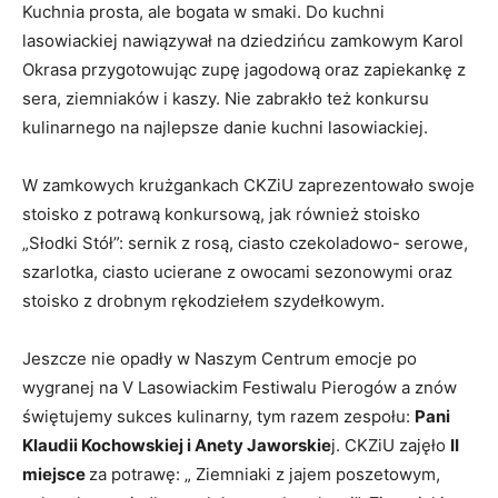
Kuchnia prosta, ale bogata w smaki. Do kuchni
lasowiackiej nawiązywał na dziedzińcu zamkowym Karol
Okrasa przygotowując zupę jagodową oraz zapiekankę z
sera, ziemniaków i kaszy. Nie zabrakło też konkursu
kulinarnego na najlepsze danie kuchni lasowiackiej.
W zamkowych krużgankach CKZiU zaprezentowało swoje
stoisko z potrawą konkursową, jak również stoisko
„Słodki Stół”: sernik z rosą, ciasto czekoladowo- serowe,
szarlotka, ciasto ucierane z owocami sezonowymi oraz
stoisko z drobnym rękodziełem szydełkowym.
Jeszcze nie opadły w Naszym Centrum emocje po
wygranej na V Lasowiackim Festiwalu Pierogów a znów
świętujemy sukces kulinarny, tym razem zespołu:
Pani
Klaudii Kochowskiej i Anety Jaworskie
j. CKZiU zajęło
II
miejsce
za potrawę: „ Ziemniaki z jajem poszetowym,