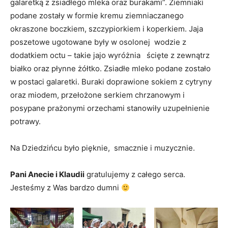
galaretką z zsiadłego mleka oraz burakami”. Ziemniaki
podane zostały w formie kremu ziemniaczanego
okraszone boczkiem, szczypiorkiem i koperkiem. Jaja
poszetowe ugotowane były w osolonej wodzie z
dodatkiem octu – takie jajo wyróżnia ścięte z zewnątrz
białko oraz płynne żółtko. Zsiadłe mleko podane zostało
w postaci galaretki. Buraki doprawione sokiem z cytryny
oraz miodem, przełożone serkiem chrzanowym i
posypane prażonymi orzechami stanowiły uzupełnienie
potrawy.
Na Dziedzińcu było pięknie, smacznie i muzycznie.
Pani Anecie i Klaudii
gratulujemy z całego serca.
Jesteśmy z Was bardzo dumni