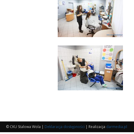
© CKU Stalowa Wola |
Deklaracja dostępności
| Realizacja
darmedia.pl