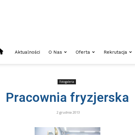
Centrum
Aktualności
O Nas
Oferta
Rekrutacja
Kształcenia
Fotogaleria
Pracownia fryzjerska
Zawodowego
2 grudnia 2013
I