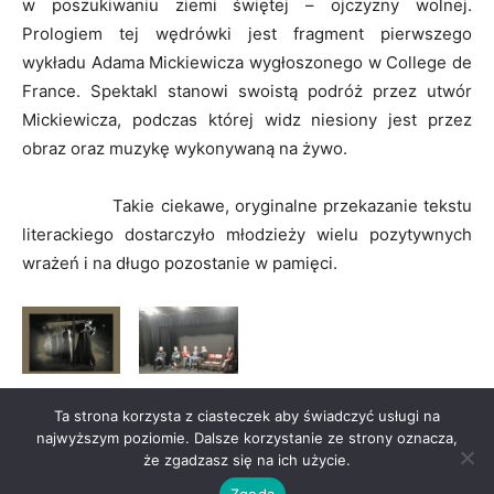
w poszukiwaniu ziemi świętej – ojczyzny wolnej.
Prologiem tej wędrówki jest fragment pierwszego
wykładu Adama Mickiewicza wygłoszonego w College de
France. Spektakl stanowi swoistą podróż przez utwór
Mickiewicza, podczas której widz niesiony jest przez
obraz oraz muzykę wykonywaną na żywo.
Takie ciekawe, oryginalne przekazanie tekstu
literackiego dostarczyło młodzieży wielu pozytywnych
wrażeń i na długo pozostanie w pamięci.
Ta strona korzysta z ciasteczek aby świadczyć usługi na
najwyższym poziomie. Dalsze korzystanie ze strony oznacza,
że zgadzasz się na ich użycie.
Zgoda