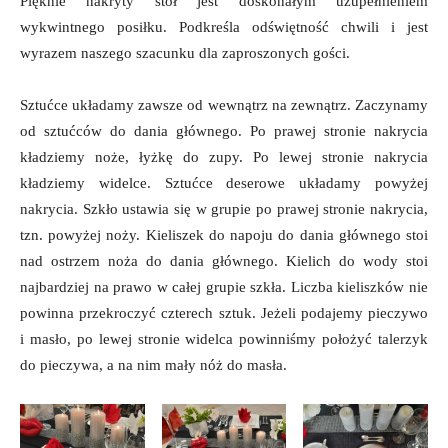
Pięknie nakryty stół jest doskonałym uzupełnieniem
wykwintnego posiłku. Podkreśla odświętność chwili i jest
wyrazem naszego szacunku dla zaproszonych gości.
Sztućce układamy zawsze od wewnątrz na zewnątrz. Zaczynamy
od sztućców do dania głównego. Po prawej stronie nakrycia
kładziemy noże, łyżkę do zupy. Po lewej stronie nakrycia
kładziemy widelce. Sztućce deserowe układamy powyżej
nakrycia. Szkło ustawia się w grupie po prawej stronie nakrycia,
tzn. powyżej noży. Kieliszek do napoju do dania głównego stoi
nad ostrzem noża do dania głównego. Kielich do wody stoi
najbardziej na prawo w całej grupie szkła. Liczba kieliszków nie
powinna przekroczyć czterech sztuk.
Jeżeli podajemy pieczywo
i masło, po lewej stronie widelca powinniśmy położyć talerzyk
do pieczywa, a na nim mały nóż do masła.