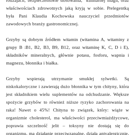
rodzajach, bezpieczeństwie stosowania, kulinarnej magii, oraz
właściwościach zdrowotnych jaką kryją w sobie. Prelegentką
była Pani Klaudia Kochowska nauczyciel przedmiotów
zawodowych branży gastronomicznej.
Grzyby są dobrym źródłem witamin (witamina A, witaminy z
grupy B :B1, B2, B3, B9, B12, oraz witaminę K, C, D i E),
składników mineralnych, głównie potasu, fosforu, wapnia i
magnezu, błonnika i białka.
Grzyby wspierają utrzymanie smukłej sylwetki. Są
niskokaloryczne i zawierają dużo błonnika w tym chityny, która
jest składnikiem wielu suplementów na odchudzanie. Większe
spożycie grzybów to również niższe ryzyko zachorowania na
raka! Nawet o 45%! Chityna to związek, który: wiąże w
organizmie cholesterol, ma właściwości przeciwmiażdżycowe,
poprawia szczelność jelit – toksyny nie dostają się do
organizmu, ma działanie przeciwzapalne, działa antyalergicznie,