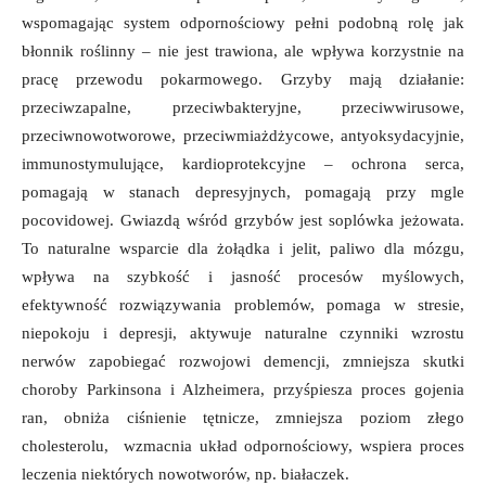
wspomagając system odpornościowy pełni podobną rolę jak
błonnik roślinny – nie jest trawiona, ale wpływa korzystnie na
pracę przewodu pokarmowego. Grzyby mają działanie:
przeciwzapalne, przeciwbakteryjne, przeciwwirusowe,
przeciwnowotworowe, przeciwmiażdżycowe, antyoksydacyjnie,
immunostymulujące, kardioprotekcyjne – ochrona serca,
pomagają w stanach depresyjnych, pomagają przy mgle
pocovidowej. Gwiazdą wśród grzybów jest soplówka jeżowata.
To naturalne wsparcie dla żołądka i jelit, paliwo dla mózgu,
wpływa na szybkość i jasność procesów myślowych,
efektywność rozwiązywania problemów, pomaga w stresie,
niepokoju i depresji, aktywuje naturalne czynniki wzrostu
nerwów zapobiegać rozwojowi demencji, zmniejsza skutki
choroby Parkinsona i Alzheimera, przyśpiesza proces gojenia
ran, obniża ciśnienie tętnicze, zmniejsza poziom złego
cholesterolu, wzmacnia układ odpornościowy, wspiera proces
leczenia niektórych nowotworów, np. białaczek.