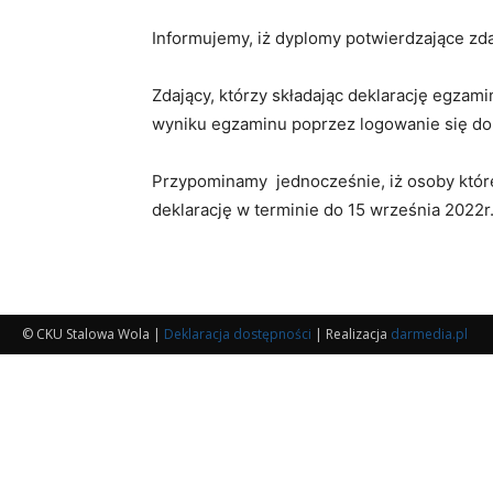
Informujemy, iż dyplomy potwierdzające 
Zdający, którzy składając deklarację egza
wyniku egzaminu poprzez logowanie się do 
Przypominamy jednocześnie, iż osoby któr
deklarację w terminie do 15 września 2022r
© CKU Stalowa Wola |
Deklaracja dostępności
| Realizacja
darmedia.pl