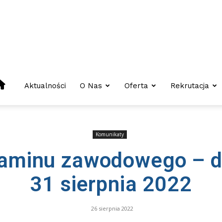
Centrum
Aktualności
O Nas
Oferta
Rekrutacja
Kształcenia
Komunikaty
zaminu zawodowego – d
Zawodowego
31 sierpnia 2022
I
26 sierpnia 2022