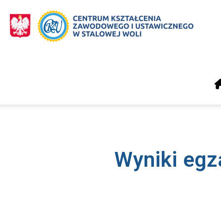
CKZiU
Stalowa
Wola
Wyniki eg