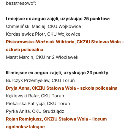
bezstresowo”:
I miejsce ex aeguo zajęli, uzyskując 25 punktów:
Chmieliński Maciej, CKU Wojkowice
Kordasiewicz Piotr, CKU Wojkowice
Piskorowska-Woźniak Wiktoria, CKZiU Stalowa Wola –
szkoła policealna
Marat Marcin, CKU nr 2 Włocławek
III miejsce ex aeguo
zajęli,
uzyskując 23 punkty
Burczyk Przemysław, CKU Toruń
Dryja Anna, CKZiU Stalowa Wola – szkoła policealna
Kąklewski Rafał, CKU Toruń
Piekarska Patrycja, CKU Toruń
Pyrka Anita, CKU Grudziądz
Rojan Remigiusz, CKZiU Stalowa Wola – liceum
ogólnokształcące